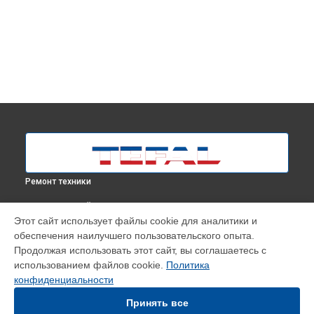
Ремонт техники
ВЫБЕРИ СВОЙ ГОРОД
Этот сайт использует файлы cookie для аналитики и
Замена аккумулятора робота-пылесоса X-PLORER SERIE 80
обеспечения наилучшего пользовательского опыта.
RG7765WH Tefal в
Москве
Продолжая использовать этот сайт, вы соглашаетесь с
Замена аккумулятора робота-пылесоса X-PLORER SERIE 80
использованием файлов cookie.
Политика
RG7765WH Tefal в
Краснодаре
конфиденциальности
Замена аккумулятора робота-пылесоса X-PLORER SERIE 80
RG7765WH Tefal в
Ростове-на-Дону
Принять все