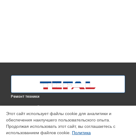
Ремонт техники
ВЫБЕРИ СВОЙ ГОРОД
Этот сайт использует файлы cookie для аналитики и
Восстановление электроклапана парогенератора
обеспечения наилучшего пользовательского опыта.
YT3040E1 Tefal в
Москве
Продолжая использовать этот сайт, вы соглашаетесь с
Восстановление электроклапана парогенератора
использованием файлов cookie.
Политика
YT3040E1 Tefal в
Краснодаре