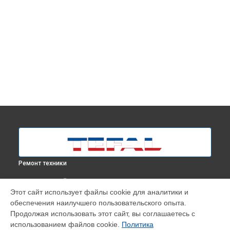
Ремонт техники
ВЫБЕРИ СВОЙ ГОРОД
Этот сайт использует файлы cookie для аналитики и
Восстановление электроклапана парогенератора
обеспечения наилучшего пользовательского опыта.
SV6020E0 Tefal в
Москве
Продолжая использовать этот сайт, вы соглашаетесь с
Восстановление электроклапана парогенератора
использованием файлов cookie.
Политика
SV6020E0 Tefal в
Краснодаре