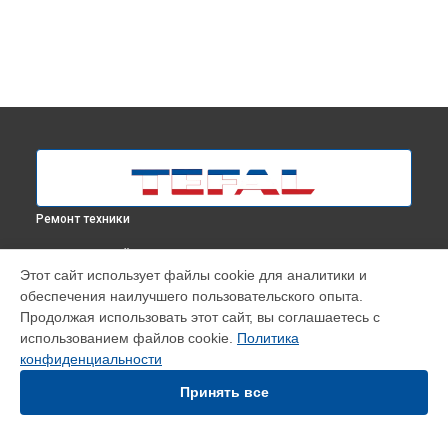
Ремонт техники
ВЫБЕРИ СВОЙ ГОРОД
Этот сайт использует файлы cookie для аналитики и
Ремонт парогенератора Pro Express Vision GV9810E0 Tefal в
обеспечения наилучшего пользовательского опыта.
Москве
Продолжая использовать этот сайт, вы соглашаетесь с
Ремонт парогенератора Pro Express Vision GV9810E0 Tefal в
использованием файлов cookie.
Политика
Краснодаре
конфиденциальности
Ремонт парогенератора Pro Express Vision GV9810E0 Tefal в
Ростове-на-Дону
Принять все
Ремонт парогенератора Pro Express Vision GV9810E0 Tefal в
Нижнем Новгороде