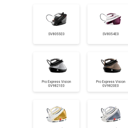
Ремонт/замена датчика температу
Замена шнура питания
SV8055E0
SV8054E0
Очистка подошвы утюга
Профилактическая чистка
Замена клапана давления
Pro Express Vision
Pro Express Vision
GV9821E0
GV9820E0