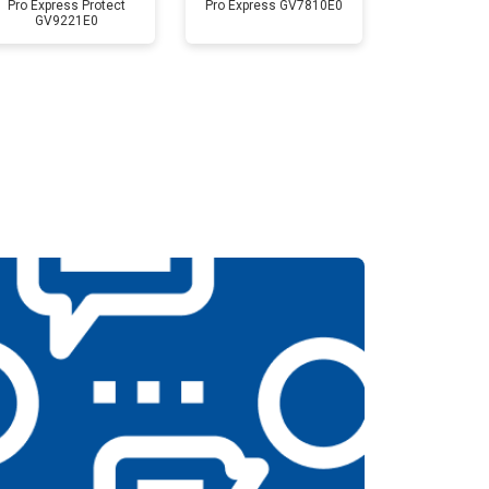
Pro Express Protect
Pro Express GV7810E0
GV9221E0