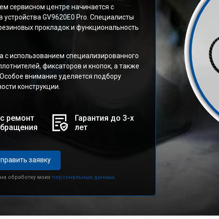
ем сервисном центре начинается с
в устройства GV9620E0 Pro. Специалисты
 резиновых прокладок и функциональность
а с использованием специализированного
лотнителей, фиксаторов и кнопок, а также
 Особое внимание уделяется подбору
ости конструкции.
с ремонт
Гарантия до 3-х
обращения
лет
править заявку
 на обработку моих
персональных данных.