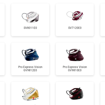
ры
от 150 мин
о
от 90 мин
о
SV8011E0
SV7120E0
от 110 мин
о
от 120 мин
о
от 90 мин
о
Pro Express Vision
Pro Express Vision
GV9812E0
GV9810E0