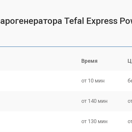
арогенератора Tefal Express P
Время
Ц
от 10 мин
б
от 140 мин
о
от 130 мин
о