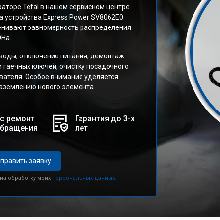
раторе Tefal в нашем сервисном центре
а устройства Express Power SV8062E0.
ценивают равномерность распределения
ЭНа.
воды, отключение питания, демонтаж
и гаечных ключей, очистку посадочного
евателя. Особое внимание уделяется
аземлению нового элемента.
с ремонт
Гарантия до 3-х
обращения
лет
править заявку
 на обработку моих
персональных данных.