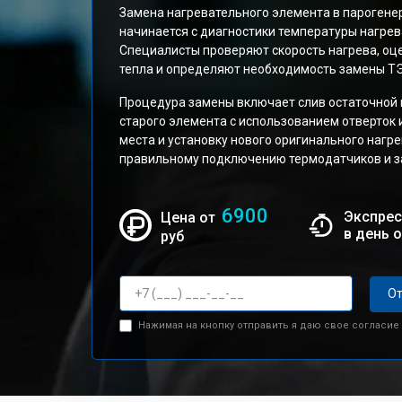
Замена нагревательного элемента в парогене
начинается с диагностики температуры нагрев
Специалисты проверяют скорость нагрева, о
тепла и определяют необходимость замены Т
Процедура замены включает слив остаточной 
старого элемента с использованием отверток 
места и установку нового оригинального нагр
правильному подключению термодатчиков и з
6900
Экспрес
Цена от
в день 
руб
От
Нажимая на кнопку отправить я даю свое согласие