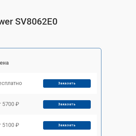
ower SV8062E0
ена
есплатно
Заказать
т 5700 ₽
Заказать
т 5100 ₽
Заказать