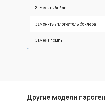
Заменить бойлер
Заменить уплотнитель бойлера
Замена помпы
Чистка системы генерации пара
Восстановление электроклапана
Ремонт/замена датчика температу
Другие модели пароген