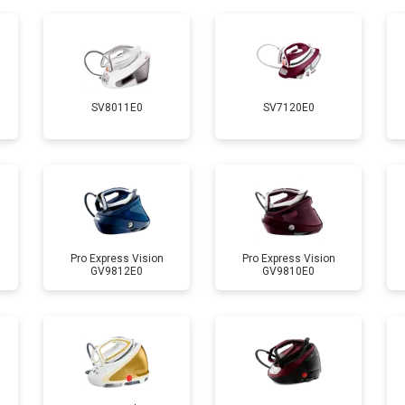
от 90 мин
о
от 110 мин
о
SV8011E0
SV7120E0
 креплений, кнопок)
от 70 мин
о
от 120 мин
о
от 90 мин
о
Pro Express Vision
Pro Express Vision
GV9812E0
GV9810E0