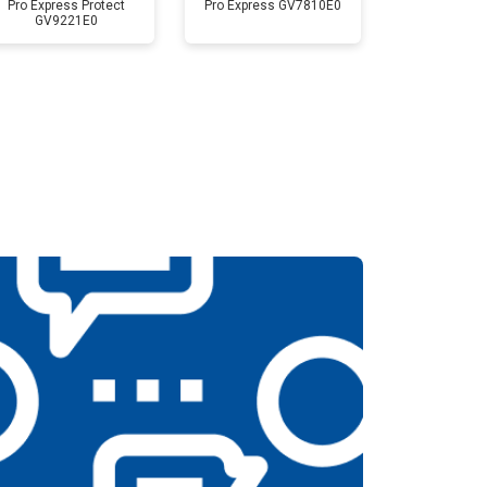
Pro Express Protect
Pro Express GV7810E0
GV9221E0