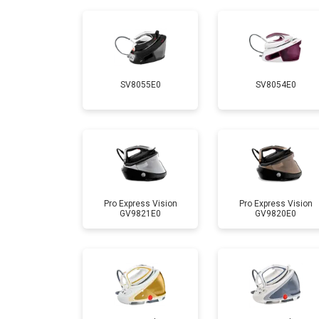
Замена шнура питания
Очистка подошвы утюга
SV8055E0
SV8054E0
Корпусный ремонт (замена резинок,
Профилактическая чистка
Замена клапана давления
Pro Express Vision
Pro Express Vision
GV9821E0
GV9820E0