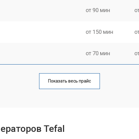
от 90 мин
о
от 150 мин
о
от 70 мин
о
от 110 мин
о
Показать весь прайс
от 80 мин
о
ры
от 150 мин
о
ераторов Tefal