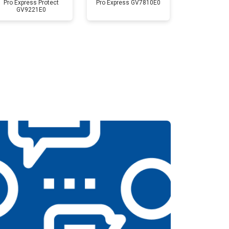
Pro Express Protect
Pro Express GV7810E0
GV9221E0