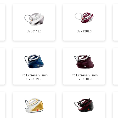
от 90 мин
о
от 110 мин
о
SV8011E0
SV7120E0
 креплений, кнопок)
от 70 мин
о
от 120 мин
о
от 90 мин
о
Pro Express Vision
Pro Express Vision
GV9812E0
GV9810E0