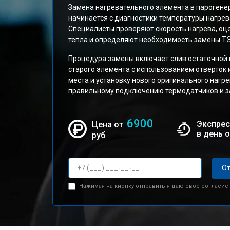
Замена нагревательного элемента в парогене
начинается с диагностики температуры нагрев
Специалисты проверяют скорость нагрева, о
тепла и определяют необходимость замены Т
Процедура замены включает слив остаточной 
старого элемента с использованием отверток 
места и установку нового оригинального нагр
правильному подключению термодатчиков и з
6900
Экспрес
Цена от
в день 
руб
От
Нажимая на кнопку отправить я даю свое согласие