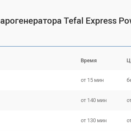
арогенератора Tefal Express P
Время
Ц
от 15 мин
б
от 140 мин
о
от 130 мин
о