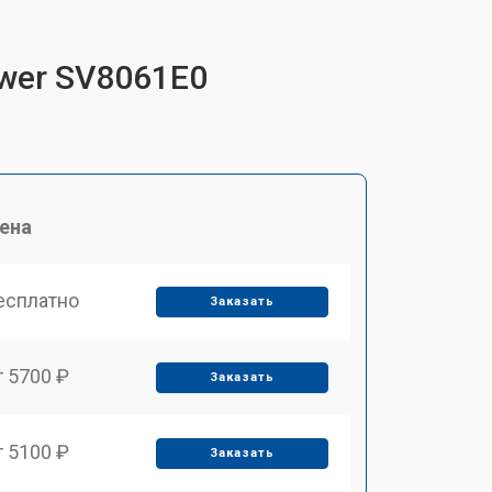
ower SV8061E0
ена
есплатно
Заказать
т 5700 ₽
Заказать
т 5100 ₽
Заказать