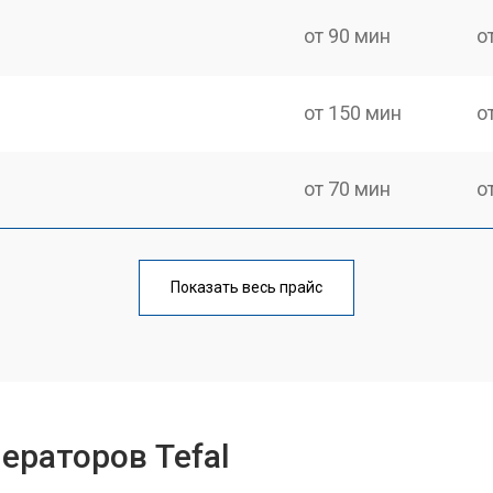
от 90 мин
о
от 150 мин
о
от 70 мин
о
от 110 мин
о
Показать весь прайс
от 80 мин
о
ры
от 150 мин
о
ераторов Tefal