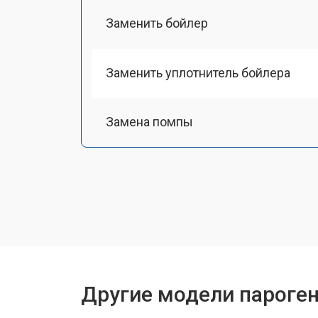
Заменить бойлер
Заменить уплотнитель бойлера
Замена помпы
Чистка системы генерации пара
Восстановление электроклапана
Ремонт/замена датчика температу
Другие модели пароген