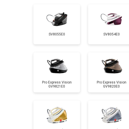
Замена шнура питания
Очистка подошвы утюга
SV8055E0
SV8054E0
Корпусный ремонт (замена резинок,
Профилактическая чистка
Замена клапана давления
Pro Express Vision
Pro Express Vision
GV9821E0
GV9820E0