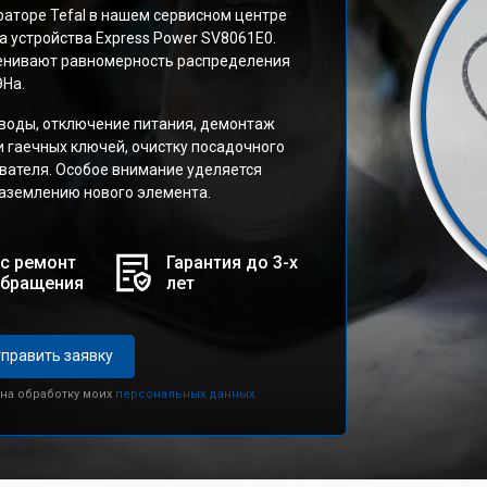
раторе Tefal в нашем сервисном центре
а устройства Express Power SV8061E0.
ценивают равномерность распределения
ЭНа.
воды, отключение питания, демонтаж
и гаечных ключей, очистку посадочного
евателя. Особое внимание уделяется
аземлению нового элемента.
с ремонт
Гарантия до 3-х
обращения
лет
править заявку
 на обработку моих
персональных данных.