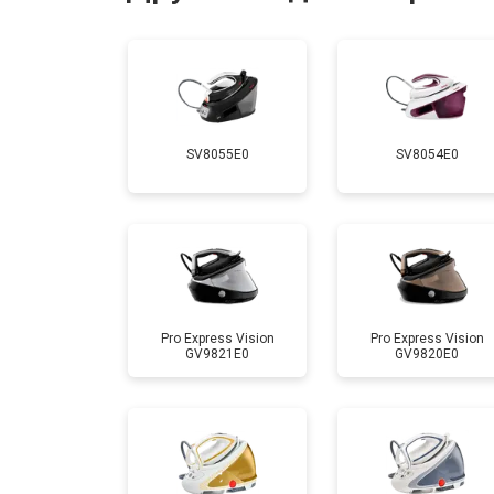
Ремонт/замена датчика температу
Замена шнура питания
SV8055E0
SV8054E0
Корпусный ремонт (замена резинок,
Профилактическая чистка
Замена клапана давления
Pro Express Vision
Pro Express Vision
GV9821E0
GV9820E0