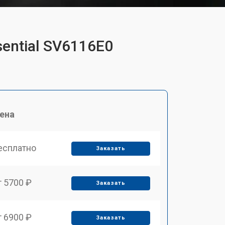
sential SV6116E0
ена
есплатно
Заказать
т 5700 ₽
Заказать
т 6900 ₽
Заказать