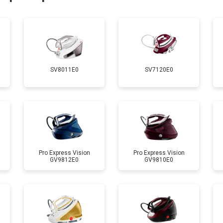
ры
от 150 мин
о
от 90 мин
о
SV8011E0
SV7120E0
 креплений, кнопок)
от 70 мин
о
от 120 мин
о
от 90 мин
о
Pro Express Vision
Pro Express Vision
GV9812E0
GV9810E0