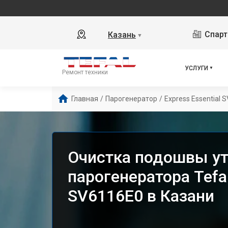
Спарт
Казань
▼
УСЛУГИ
Ремонт техники
Главная
/
Парогенератор
/
Express Essential 
Очистка подошвы у
парогенератора Tefal
SV6116E0 в Казани