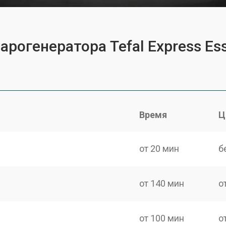
арогенератора Tefal Express Es
Время
Ц
от 20 мин
б
от 140 мин
о
от 100 мин
о