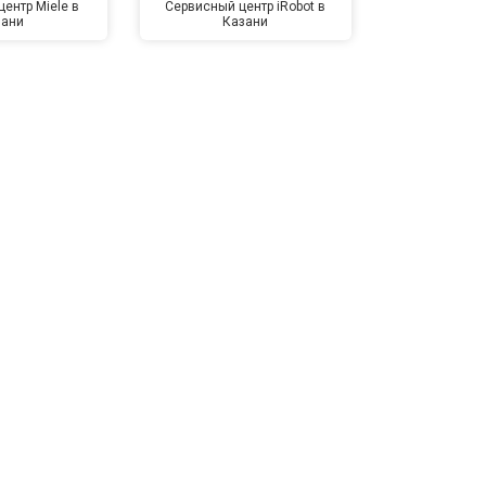
ентр Miele в
Сервисный центр iRobot в
Сервисный 
зани
Казани
Ка