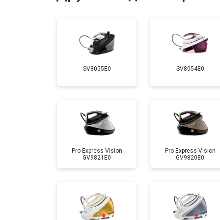
Замена шнура питания
Очистка подошвы утюга
SV8055E0
SV8054E0
Корпусный ремонт (замена резинок,
Профилактическая чистка
Замена клапана давления
Pro Express Vision
Pro Express Vision
GV9821E0
GV9820E0