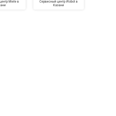
ентр Miele в
Сервисный центр iRobot в
Сервисный 
зани
Казани
Ка