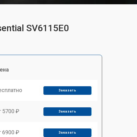
sential SV6115E0
ена
есплатно
Заказать
т 5700 ₽
Заказать
т 6900 ₽
Заказать