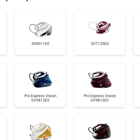
от 90 мин
о
от 110 мин
о
SV8011E0
SV7120E0
 креплений, кнопок)
от 70 мин
о
от 120 мин
о
от 90 мин
о
Pro Express Vision
Pro Express Vision
GV9812E0
GV9810E0