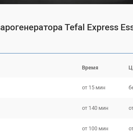
арогенератора Tefal Express Es
Время
Ц
от 15 мин
б
от 140 мин
о
от 100 мин
о