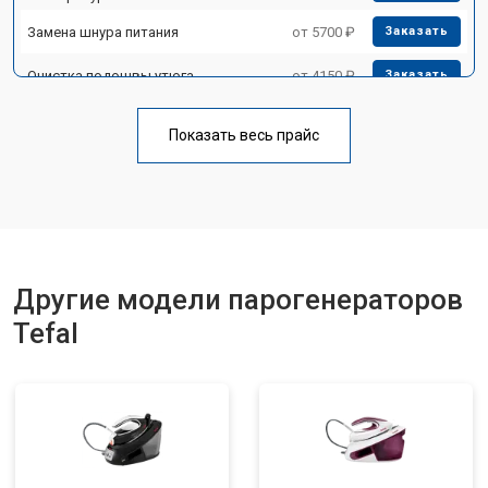
Замена шнура питания
от 5700 ₽
Заказать
Очистка подошвы утюга
от 4150 ₽
Заказать
Корпусный ремонт (замена резинок,
от 4100 ₽
Заказать
креплений, кнопок)
Показать весь прайс
Замена клапана давления
от 5850 ₽
Заказать
Другие модели парогенераторов
Tefal