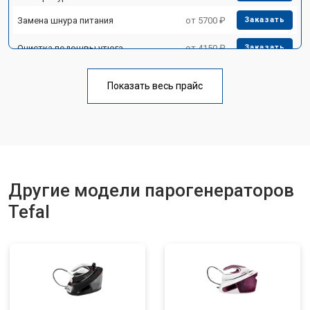
Замена шнура питания
от 5700 ₽
Заказать
Очистка подошвы утюга
от 4150 ₽
Заказать
Корпусный ремонт (замена резинок,
от 4100 ₽
Заказать
креплений, кнопок)
Показать весь прайс
Замена клапана давления
от 5850 ₽
Заказать
Другие модели парогенераторов
Tefal