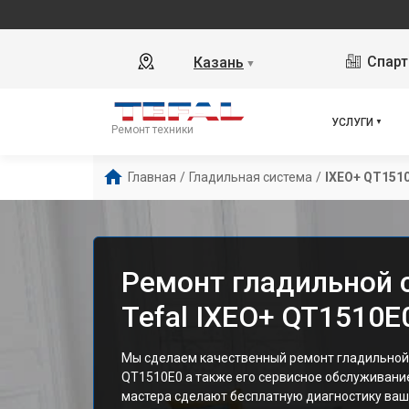
Спарт
Казань
▼
УСЛУГИ
Ремонт техники
Главная
/
Гладильная система
/
IXEO+ QT151
Ремонт гладильной
Tefal IXEO+ QT1510E
Мы сделаем качественный ремонт гладильной 
QT1510E0 а также его сервисное обслуживан
мастера сделают бесплатную диагностику ваш