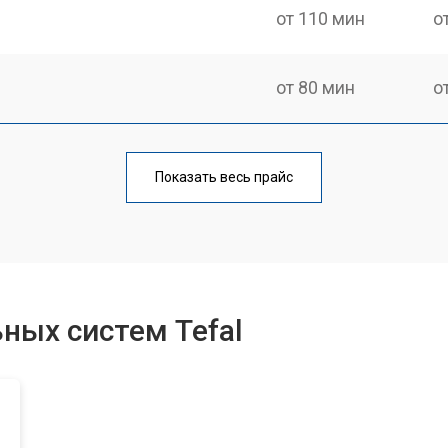
от 110 мин
о
от 80 мин
о
швы
от 130 мин
о
Показать весь прайс
от 60 мин
о
от 110 мин
о
ных систем Tefal