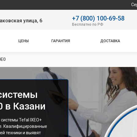
Сервисный цен
+7 (800) 100-69-58
аковская улица, 6
Бесплатно по РФ
ЦЕНЫ
ГАРАНТИЯ
ДОСТАВКА
0E0
 системы
0 в Казани
системы Tefal IXEO+
ие. Квалифицированные
ей техники и выявят