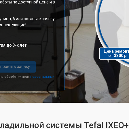
аботы по доступной цене и в
улица, 6 или оставьте заявку
омплектующие!
ия до 3-х лет
Цена ремон
от 3300 р.
править заявку
 на обработку моих
персональных
гладильной системы Tefal IXEO