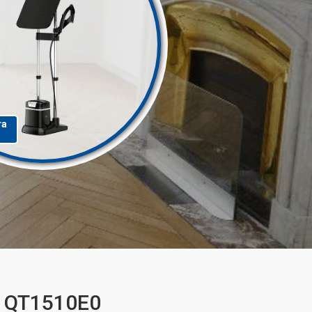
та
+ QT1510E0