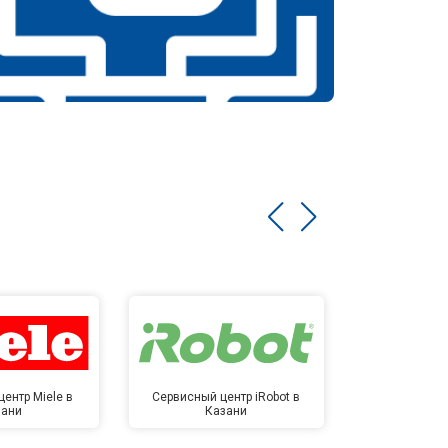
ентр Miele в
Сервисный центр iRobot в
Сервисный 
зани
Казани
Ка